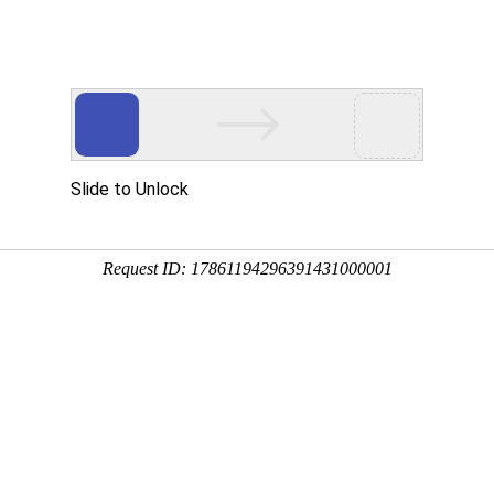
用户使用协议
“本平台”或“本服务”）之前，请您仔细阅读并充分理解本《用户使用
本平台，即视为您已阅读、理解并同意受本协议全部条款的约束。
合法、有效的信息，并保证资料的真实性和时效性。